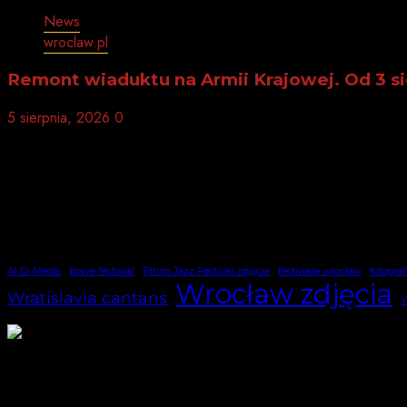
News
wroclaw.pl
Remont wiaduktu na Armii Krajowej. Od 3 s
5 sierpnia, 2026
0
Wrocław to miasto jak ze snu, gdzie kamienice tańczą w 
główkami, jakby znały wszystkie Twoje sekrety, a most Gr
prowadząc Cię w labirynt nieskończonych historii. Parki 
Fotografując, czujesz, że każdy kadr żyje własnym życie
eksplodować surrealizmem, a Ty nagle widzisz miasto oc
Twoją własną galerią wyobraźni.
Al Di Meola
brave festiwal
Ethno Jazz Festival zdjęcia
festiwale wrocław
fotogra
Wrocław zdjęcia
Wratislavia cantans
Y
Wrocławskie relikty PRL'u są materialnym śladem epoki
obiektów, których przyszłość pozostaje mocno niepewna
Trudno odmawiać racji procesom przemian, które po 198
wyburzeniami znikają symbole pewnych ambicji, złudze