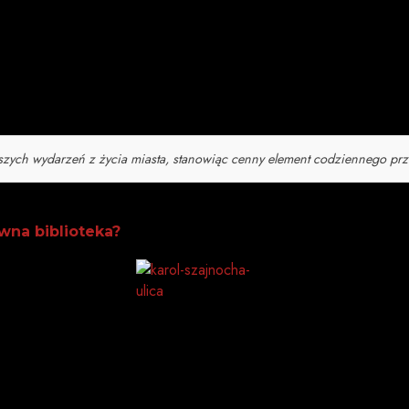
świeciły się na czerwono. To symbol, że Wrocław łączy si
e Urzędu Miejskiego Wrocławia.
szych wydarzeń z życia miasta, stanowiąc cenny element codziennego pr
awna biblioteka?