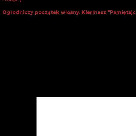
post:
Ogrodniczy początek wiosny. Kiermasz "Pamiętajc
Dodaj komentarz
Twój adres email nie zostanie opublikowany.
Wymagane