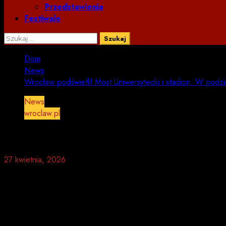
Przedstawienia
Festiwale
Szukaj:
Dom
News
Wrocław podświetlił Most Uniwersytecki i stadion. W podz
News
wroclaw.pl
Wrocław podświetlił Most Uniwers
27 kwietnia, 2026