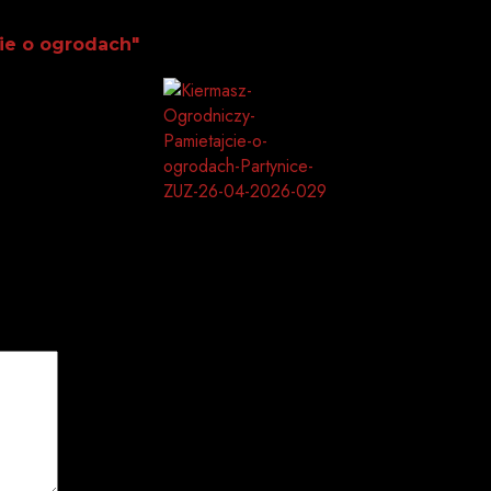
ie o ogrodach"
 pola są oznaczone
*