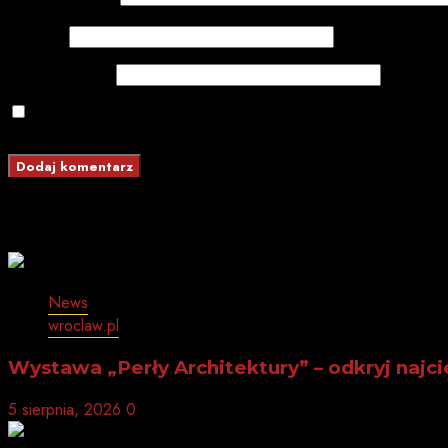
Komentarz
*
Nazwa
Adres email
Zapamiętaj moje dane w tej przeglądarce podcz
Website (optional)
Powiązane wpisy:
News
wroclaw.pl
Wystawa „Perły Architektury” – odkryj najc
5 sierpnia, 2026
0