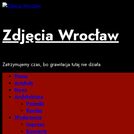
Przejdź
do
treści
Zdjęcia Wrocław
Zatrzymujemy czas, bo grawitacja tutaj nie działa
Menu
Home
główne
Artykuły
News
Architektura
Pomniki
Rzeźby
Wydarzenia
Imprezy
Koncerty