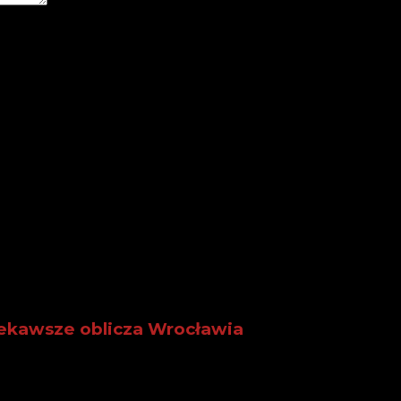
as pisania kolejnych komentarzy.
iekawsze oblicza Wrocławia