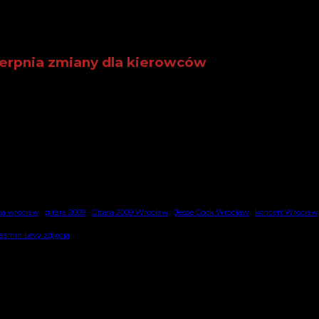
ierpnia zmiany dla kierowców
kalejdoskopie barw, a Odra odbija niebo jak rozlane lust
unwaldzki drży w rytmie Twojej wyobraźni. Stare Miasto pu
i fontanny to zielono-niebieskie oazy, w których liście sz
m, a niebo, mosty i wrocławskie światła splatają się w h
zami kosmicznego turysty, który wie, że Wrocław jest tro
fia wrocław
gitara 2009
Gitara 2009 Wrocław
Jesse Cook Wrocław
koncert Wrocław
asmin Levy zdjęcia
, która przeminęła ale nie zniknęła całkowicie z pamięc
. Czy podzielą los podobnie jak Hotel Panorama, Zakłady
9 roku przywróciły Polsce normalność i wolność. Jednoc
ń i marzeń o nowoczesności, jakie żywiło tamto pokole