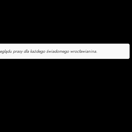
ę z tą wyjątkową akcją i stoi ramię w ramię z wszystkimi
zeglądu prasy dla każdego świadomego wrocławianina.